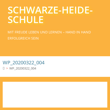
SCHWARZE-HEIDE-
SCHULE
MIT FREUDE LEBEN UND LERNEN – HAND IN HAND
ERFOLGREICH SEIN
WP_20200322_004
>
WP_20200322_004