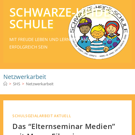
SCHWARZE-HEIDE-
SCHULE
MIT FREUDE LEBEN UND LERNEN – HAND IN HAND
ERFOLGREICH SEIN
Netzwerkarbeit
>
SHS
>
Netzwerkarbeit
SCHULSOZIALARBEIT AKTUELL
Das “Elternseminar Medien”