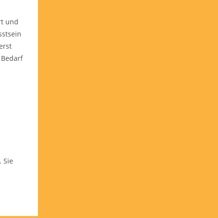
rt und
sstsein
erst
 Bedarf
 Sie