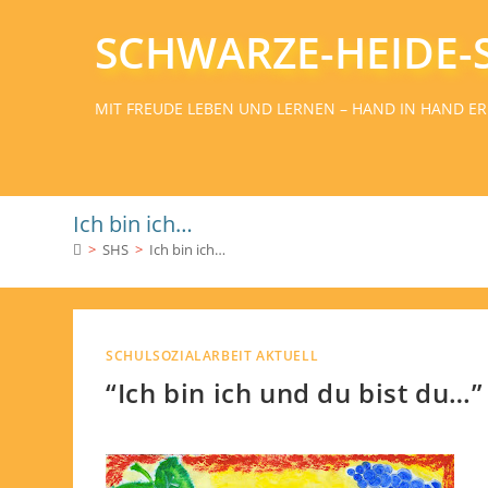
SCHWARZE-HEIDE-
MIT FREUDE LEBEN UND LERNEN – HAND IN HAND ER
Ich bin ich…
>
SHS
>
Ich bin ich…
SCHULSOZIALARBEIT AKTUELL
“Ich bin ich und du bist du…” 