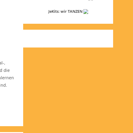
JeKits: wir TANZEN
l-,
d die
nlernen
sind.