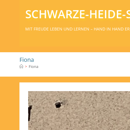
SCHWARZE-HEIDE-
MIT FREUDE LEBEN UND LERNEN – HAND IN HAND ER
Fiona
>
Fiona