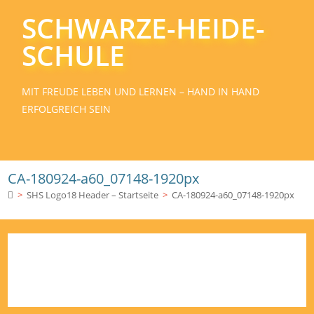
SCHWARZE-HEIDE-
SCHULE
MIT FREUDE LEBEN UND LERNEN – HAND IN HAND
ERFOLGREICH SEIN
CA-180924-a60_07148-1920px
>
SHS Logo18 Header – Startseite
>
CA-180924-a60_07148-1920px