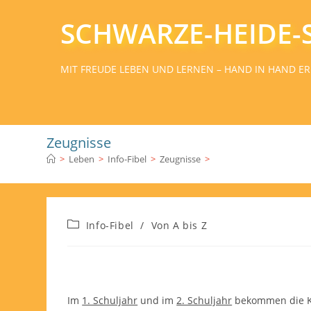
SCHWARZE-HEIDE-
MIT FREUDE LEBEN UND LERNEN – HAND IN HAND ER
Zeugnisse
>
Leben
>
Info-Fibel
>
Zeugnisse
>
Info-Fibel
/
Von A bis Z
Im
1. Schuljahr
und im
2. Schuljahr
bekommen die Ki