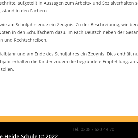
chritte, aufgeteilt in Aussagen zum Arbeits- und Sozialverhalten 
sstand in den Fächern.
wie am Schuljahrsende ein Zeugnis. Zu der Beschreibung, wie bere
oten in den Schulfächern dazu, im Fach Deutsch neben der Ges
en und Rechtschreiben.
albjahr und am Ende des Schuljahres ein Zeugnis. Dies enthält n
lbjahr erhalten die Kinder zudem die begründete Empfehlung, an 
sollen.
Tel. 0208 / 620 49 70
-Heide-Schule (c) 2022