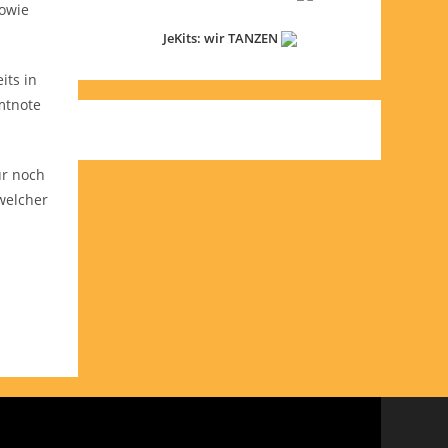
sowie
JeKits: wir TANZEN
its in
amtnote
ur noch
welcher