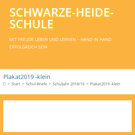
SCHWARZE-HEIDE-
SCHULE
MIT FREUDE LEBEN UND LERNEN – HAND IN HAND
ERFOLGREICH SEIN
Plakat2019 -klein
>
Start
>
Schul-Briefe
>
Schuljahr 2018/19
>
Plakat2019 -klein