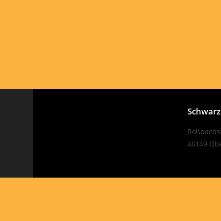
Schwarze
Roßbachst
46149 Ob