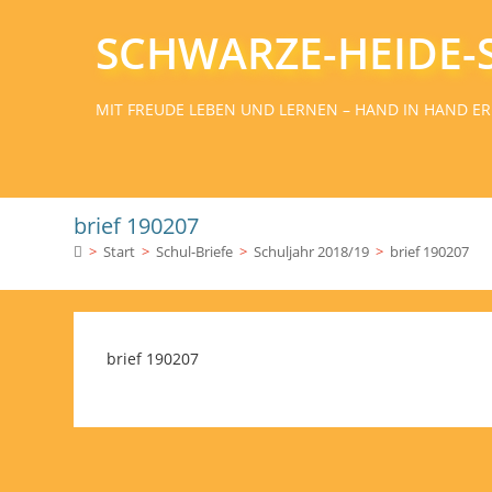
SCHWARZE-HEIDE-
MIT FREUDE LEBEN UND LERNEN – HAND IN HAND ER
brief 190207
>
Start
>
Schul-Briefe
>
Schuljahr 2018/19
>
brief 190207
brief 190207