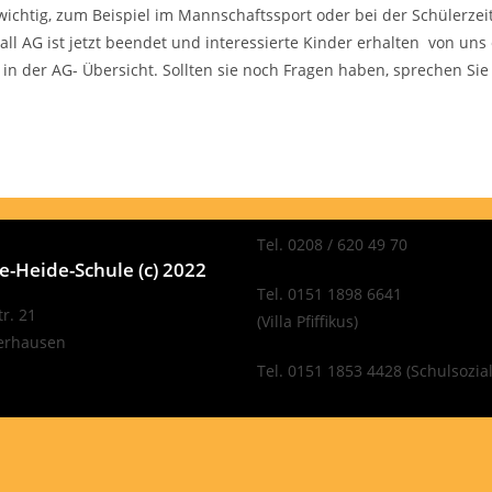
 wichtig, zum Beispiel im Mannschaftssport oder bei der Schülerzei
ll AG ist jetzt beendet und interessierte Kinder erhalten von uns 
in der AG- Übersicht. Sollten sie noch Fragen haben, sprechen Sie
Tel. 0208 / 620 49 70
-Heide-Schule (c) 2022
Tel. 0151 1898 6641
r. 21
(Villa Pfiffikus)
erhausen
Tel. 0151 1853 4428 (Schulsozial