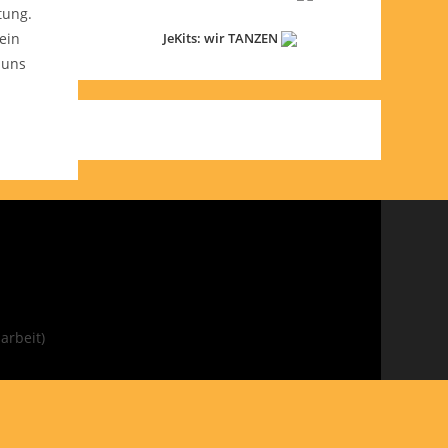
tung.
ein
JeKits: wir TANZEN
 uns
arbeit)