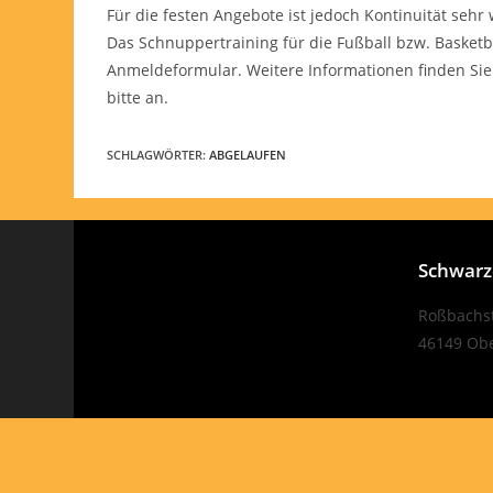
Für die festen Angebote ist jedoch Kontinuität sehr
Das Schnuppertraining für die Fußball bzw. Basketba
Anmeldeformular. Weitere Informationen finden Sie 
bitte an.
SCHLAGWÖRTER
:
ABGELAUFEN
Schwarze
Roßbachst
46149 Ob