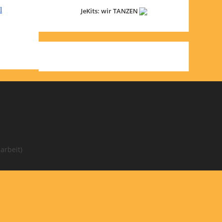
l
JeKits: wir TANZEN
arbeit)