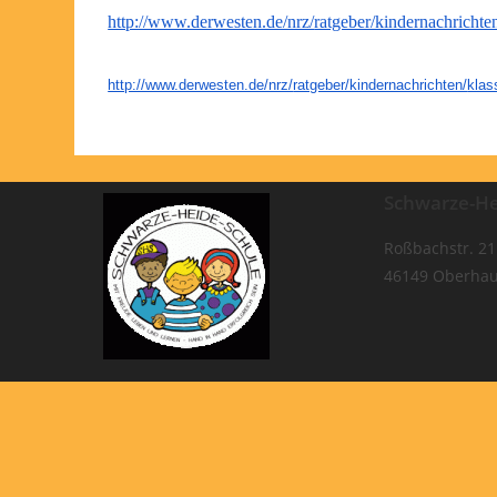
http://www.derwesten.de/nrz/
ratgeber/kindernachrichte
http://www.derwesten.de/nrz/
ratgeber/kindernachrichten/
klas
Schwarze-He
Roßbachstr. 21
46149 Oberha