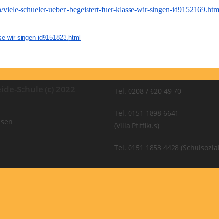
n/
viele-schueler-ueben-
begeistert-fuer-klasse-wir-
singen-id9152169.htm
se-wir-singen-id9151823.
html
ide-Schule (c) 2022
Tel. 0208 / 620 49 70
Tel. 0151 1898 6641
usen
(Villa Pfiffikus)
Tel. 0151 1853 4428 (Schulsozial