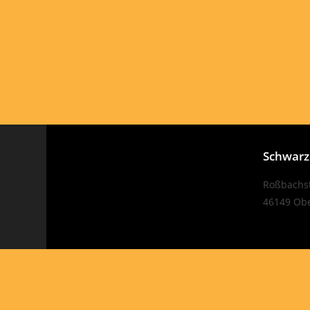
Schwarze
Roßbachst
46149 Ob