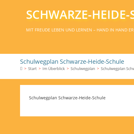
SCHWARZE-HEIDE-
MIT FREUDE LEBEN UND LERNEN – HAND IN HAND ER
Schulwegplan Schwarze-Heide-Schule
>
Start
>
Im Überblick
>
Schulwegplan
>
Schulwegplan Sch
Schulwegplan Schwarze-Heide-Schule