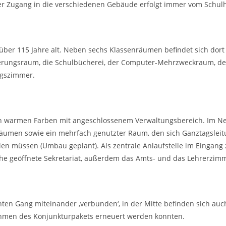
er Zugang in die verschiedenen Gebäude erfolgt immer vom Schulh
 über 115 Jahre alt. Neben sechs Klassenräumen befindet sich dort
zierungsraum, die Schulbücherei, der Computer-Mehrzweckraum, de
ngszimmer.
in warmen Farben mit angeschlossenem Verwaltungsbereich. Im 
nräumen sowie ein mehrfach genutzter Raum, den sich Ganztagsleit
ilen müssen (Umbau geplant). Als zentrale Anlaufstelle im Eingan
che geöffnete Sekretariat, außerdem das Amts- und das Lehrerzim
ten Gang miteinander ‚verbunden‘, in der Mitte befinden sich auc
Rahmen des Konjunkturpakets erneuert werden konnten.