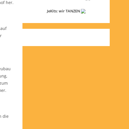
of her.
JeKits: wir TANZEN
 auf
r
Neubau
ung,
g zum
mer.
h die