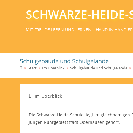
SCHWARZE-HEIDE-
MIT FREUDE LEBEN UND LERNEN – HAND IN HAND ER
Schulgebäude und Schulgelände
>
Start
>
Im Überblick
>
Schulgebäude und Schulgelände
>
Im Überblick
Die Schwarze-Heide-Schule liegt im gleichnamigen Ort
jungen Ruhrgebietsstadt Oberhausen gehört.