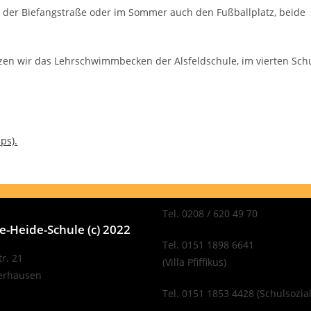
n der Biefangstraße oder im Sommer auch den Fußballplatz, beide
en wir das Lehrschwimmbecken der Alsfeldschule, im vierten Sch
ps).
Tel. 0208 / 620 49 70
-Heide-Schule (c) 2022
Tel. 0151 1898 6641
r. 21
(Villa Pfiffikus)
erhausen
Tel. 0151 1853 4428 (Schulsozial